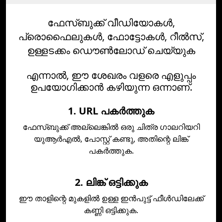
ഫേസ്ബുക്ക് വീഡിയോകള്‍,
പ്രൊഫൈലുകള്‍, ഫോട്ടോകള്‍, റീല്‍സ്,
ഉള്ളടക്കം ഡൌണ്‍ലോഡ് ചെയ്യുക
എന്നാൽ, ഈ ശേഖരം വളരെ എളുപ്പം
ഉപയോഗിക്കാൻ കഴിയുന്ന ഒന്നാണ്‌.
1. URL പകർത്തുക
ഫേസ്ബുക്ക് അല്ലെങ്കില്‍ ഒരു ചിത്ര ഗാലറിയറി
യുആര്‍എല്‍, പോസ്റ്റ് കണ്ടു, അതിന്റെ ലിങ്ക്
പകര്‍ത്തുക.
2. ലിങ്ക് ഒട്ടിക്കുക
ഈ താളിന്റെ മുകളില്‍ ഉള്ള ഇന്‍പുട്ട് ഫീള്‍ഡിലേക്ക്
കണ്ണി ഒട്ടിക്കുക.