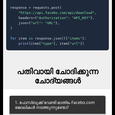
response = requests.post(

"https://api.facebo.com/api/download"
,

    headers={
"Authorization"
: 
"API_KEY"
},

    json={
"url"
: 
"URL"
},

)

for
 item 
in
 response.json()[
"items"
]:

print
(item[
"type"
], item[
"url"
])
പതിവായി ചോദിക്കുന്ന
ചോദ്യങ്ങൾ
1. ഫേസ്ബുക്ക് വേണ്ടി മാത്രം Facebo.com
ജോലികള്‍ നടത്തുന്നുണ്ടോ?