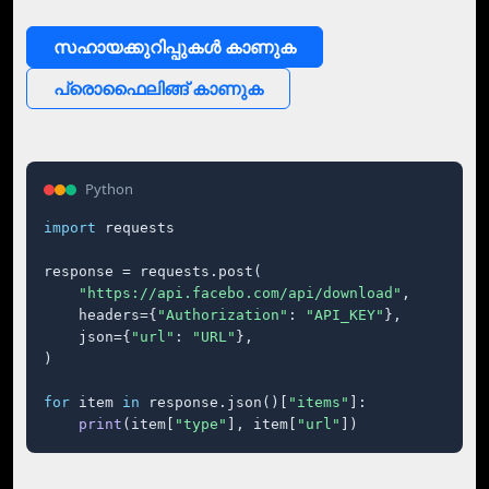
സഹായക്കുറിപ്പുകള്‍ കാണുക
പ്രൊഫൈലിങ്ങ് കാണുക
Python
import
 requests

response = requests.post(

"https://api.facebo.com/api/download"
,

    headers={
"Authorization"
: 
"API_KEY"
},

    json={
"url"
: 
"URL"
},

)

for
 item 
in
 response.json()[
"items"
]:

print
(item[
"type"
], item[
"url"
])