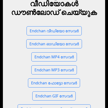
വീഡിയോകൾ
ഡൗൺലോഡ് ചെയ്യുക
Endchan വീഡിയോ സേവർ
Endchan ഓഡിയോ സേവർ
Endchan MP4 സേവർ
Endchan MP3 സേവർ
Endchan ഫോട്ടോ സേവർ
Endchan GIF സേവർ