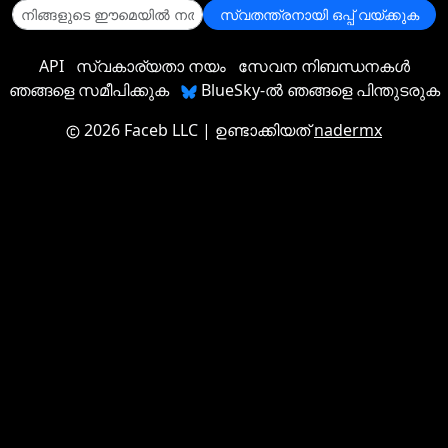
സ്വതന്ത്രനായി ഒപ്പ് വയ്ക്കുക
API
സ്വകാര്യതാ നയം
സേവന നിബന്ധനകൾ
ഞങ്ങളെ സമീപിക്കുക
BlueSky-ൽ ഞങ്ങളെ പിന്തുടരുക
2026 Faceb LLC
| ഉണ്ടാക്കിയത്
nadermx