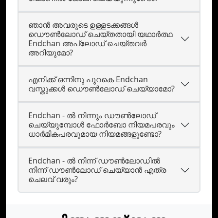
ഞാന്‍ അവരുടെ ഉള്ളടക്കങ്ങള്‍
ഡൌണ്‍ലോഡ് ചെയ്തതായി യഥാര്‍ത്ഥ
Endchan അപ്ലോഡ് ചെയ്തവര്‍
അറിയുമോ?
എനിക്ക് ഒന്നിനു പുറകെ Endchan
വസ്തുക്കള്‍ ഡൌണ്‍ലോഡ് ചെയ്യാമോ?
Endchan - ൽ നിന്നും ഡൗൺലോഡ്‌
ചെയ്യുമ്പോൾ ഫോർബോ നിയമപരവും
ധാർമികപരവുമായ നിയമങ്ങളുണ്ടോ?
Endchan - ൽ നിന്ന് ഡൗൺലോഡിൽ
നിന്ന് ഡൗൺലോഡ് ചെയ്യാൻ എത്ര
ചെലവ് വരും?