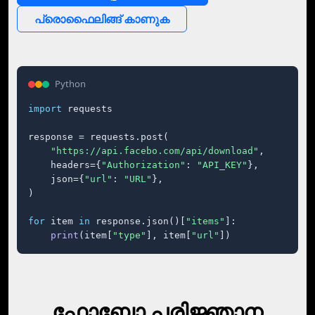
പ്രൊഫൈലിങ്ങ് കാണുക
Python
import
 requests

response = requests.post(

"https://api.facebo.com/api/download"
,

    headers={
"Authorization"
: 
"API_KEY"
},

    json={
"url"
: 
"URL"
},

)

for
 item 
in
 response.json()[
"items"
]:

print
(item[
"type"
], item[
"url"
])
ഫോബോ പരിജ്ഞാന