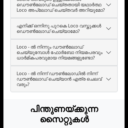
ഡൌണ്‍ലോഡ് ചെയ്തതായി യഥാര്‍ത്ഥ
Loco അപ്ലോഡ് ചെയ്തവര്‍ അറിയുമോ?
എനിക്ക് ഒന്നിനു പുറകെ Loco വസ്തുക്കള്‍
ഡൌണ്‍ലോഡ് ചെയ്യാമോ?
Loco - ൽ നിന്നും ഡൗൺലോഡ്‌
ചെയ്യുമ്പോൾ ഫോർബോ നിയമപരവും
ധാർമികപരവുമായ നിയമങ്ങളുണ്ടോ?
Loco - ൽ നിന്ന് ഡൗൺലോഡിൽ നിന്ന്
ഡൗൺലോഡ് ചെയ്യാൻ എത്ര ചെലവ്
വരും?
പിന്തുണയ്ക്കുന്ന
സൈറ്റുകൾ