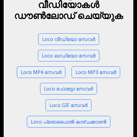
വീഡിയോകൾ
ഡൗൺലോഡ് ചെയ്യുക
Loco വീഡിയോ സേവർ
Loco ഓഡിയോ സേവർ
Loco MP4 സേവർ
Loco MP3 സേവർ
Loco ഫോട്ടോ സേവർ
Loco GIF സേവർ
Loco പ്രൊഫൈൽ കാഴ്‌ചക്കാരൻ