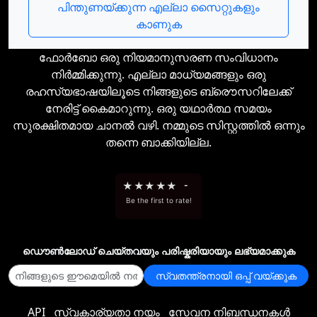
പിന്തുണയ്ക്കുന്ന എല്ലാ സൈറ്റുകളും
കാണുക
ഫോര്‍ബോ ഒരു നിയമാനുസരണ സംവിധാനം
നിര്‍മ്മിക്കുന്നു. എല്ലാ മാധ്യമങ്ങളും ഒരു
രഹസ്യഭാഷയിലൂടെ നിങ്ങളുടെ ബ്രൌസറിലേക്ക്
നേരിട്ട് കൈമാറുന്നു. ഒരു യഥാര്‍ത്ഥ സമയം
സുരക്ഷിതമായ ചാനല്‍ വഴി. നമ്മുടെ സിസ്റ്റത്തില്‍ ഒന്നും
തന്നെ ബാക്കിയില്ല.
★
★
★
★
★
-
Be the first to rate!
ഡൌണ്‍ലോഡ് ചെയ്തവയും പരിഷ്കരിയായും ലഭ്യമാക്കുക
സ്വതന്ത്രനായി ഒപ്പ് വയ്ക്കുക
API
സ്വകാര്യതാ നയം
സേവന നിബന്ധനകൾ